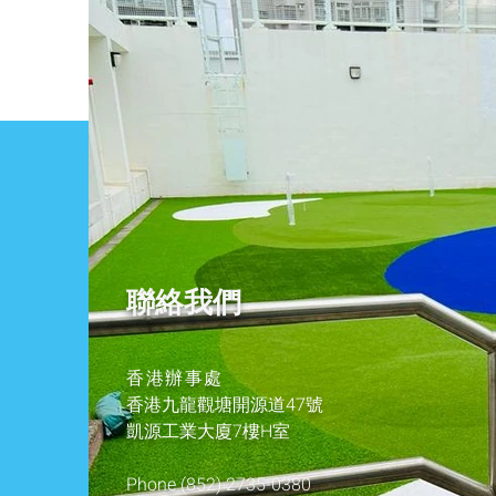
聯絡我們
香港辦事處
香港九龍觀塘開源道47號
凱源工業大廈7樓H室
Phone
(852) 2735-0380