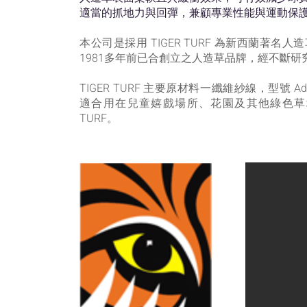
適當的抓地力與回彈，兼顧專業性能與運動保
本公司是採用 TIGER TURF 為新西蘭著名人造
1981多年前已合創立之人造草品牌，經不斷研究及改
TIGER TURF 主要原材料一纖維紗線，型號 Adva
適合用在兒童嬉戲場所、花園及其他綠色草坪。
TURF。